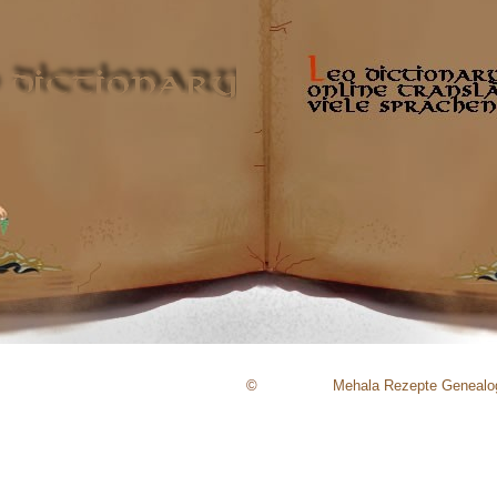
©
Mehala
Rezepte
Genealo